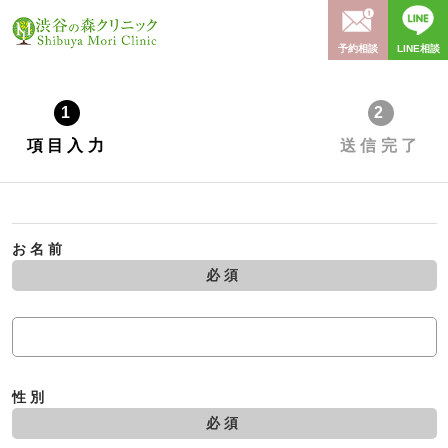
予約相談
LINE相談
1
2
項目入力
送信完了
お名前
必須
性別
必須